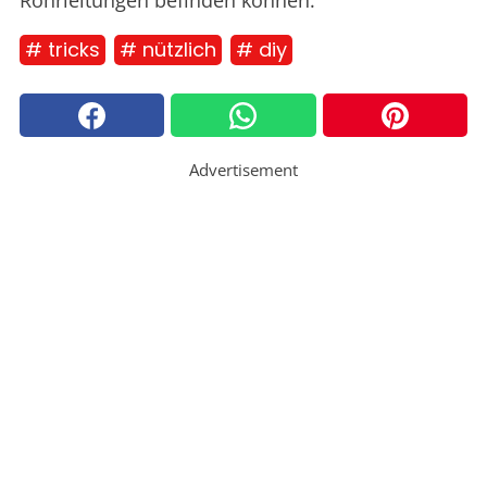
Rohrleitungen befinden können.
# tricks
# nützlich
# diy
Advertisement