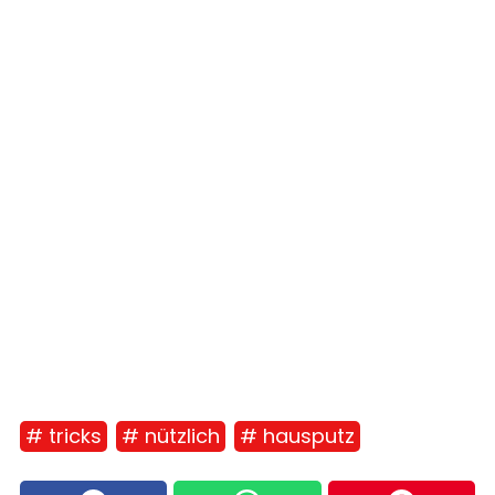
# tricks
# nützlich
# hausputz