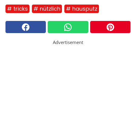
# tricks
# nützlich
# hausputz
Advertisement